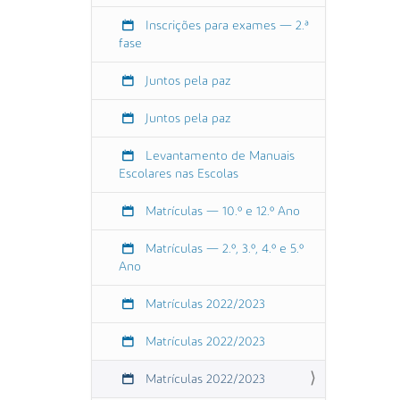
í
Inscrições para exames — 2.ª
c
fase
u
l
Juntos pela paz
a
s
Juntos pela paz
2
0
Levantamento de Manuais
2
Escolares nas Escolas
2
/
Matrículas — 10.º e 12.º Ano
2
0
Matrículas — 2.º, 3.º, 4.º e 5.º
Ano
2
3
Matrículas 2022/2023
2
0
Matrículas 2022/2023
2
2
Matrículas 2022/2023
-