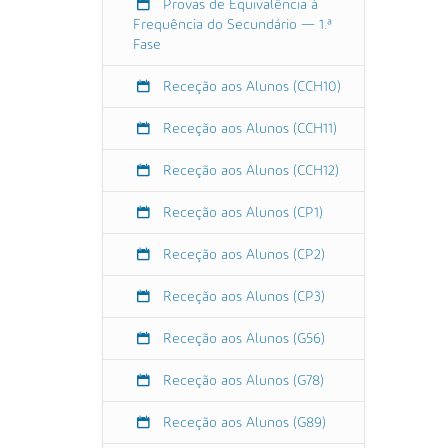
Provas de Equivalência à
0
Frequência do Secundário — 1.ª
2
Fase
2
-
Receção aos Alunos (CCH10)
0
Receção aos Alunos (CCH11)
7
-
Receção aos Alunos (CCH12)
0
1
Receção aos Alunos (CP1)
T
2
Receção aos Alunos (CP2)
3
:
Receção aos Alunos (CP3)
5
9
Receção aos Alunos (G56)
:
5
Receção aos Alunos (G78)
9
+
Receção aos Alunos (G89)
0