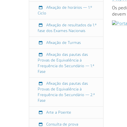
l
Afixação de horários — 1.º
Os pedi
p
Ciclo
devem s
o
e
Afixação de resultados da 1.ª
n
fase dos Exames Nacionais
t
e
Afixação de Turmas
.
g
Afixação das pautas das
Provas de Equivalência à
o
Frequência do Secundário — 1.ª
v
Fase
.
p
Afixação das pautas das
t
Provas de Equivalência à
/
Frequência do Secundário — 2.ª
a
Fase
g
r
Arte a Poente
u
p
Consulta de prova