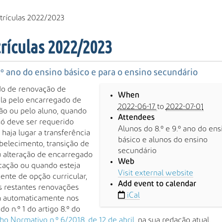
trículas 2022/2023
rículas 2022/2023
9.º ano do ensino básico e para o ensino secundário
do de renovação de
When
la pelo encarregado de
2022-06-17
to
2022-07-01
o ou pelo aluno, quando
Attendees
só deve ser requerido
Alunos do 8.º e 9.º ano do ens
haja lugar a transferência
básico e alunos do ensino
belecimento, transição de
secundário
u alteração de encarregado
Web
cação ou quando esteja
Visit external website
nte de opção curricular,
Add event to calendar
s restantes renovações
iCal
 automaticamente nos
do n.º 1 do artigo 8.º do
o Normativo n.º 6/2018, de 12 de abril
, na sua redação atual.