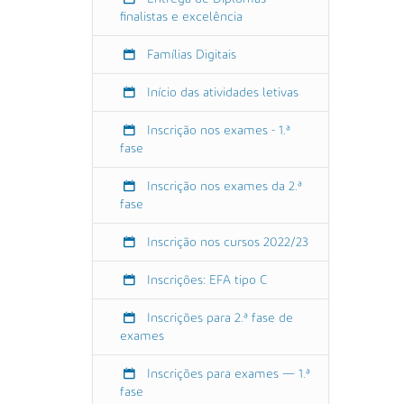
c
finalistas e excelência
u
l
Famílias Digitais
a
s
Início das atividades letivas
-
2
Inscrição nos exames - 1.ª
0
fase
2
2
Inscrição nos exames da 2.ª
-
fase
2
0
Inscrição nos cursos 2022/23
2
3
Inscrições: EFA tipo C
-
3
Inscrições para 2.ª fase de
exames
M
a
Inscrições para exames — 1.ª
t
fase
r