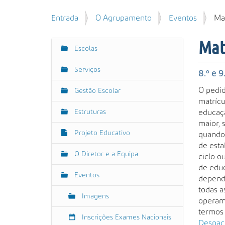
u
P
V
Entrada
O Agrupamento
Eventos
Ma
i
e
o
s
s
c
a
Mat
q
Escolas
N
ê
r
u
e
a
i
Serviços
s
8.º e 
v
s
t
e
h
O pedi
a
Gestão Escolar
á
g
t
matrícu
A
a
t
Estruturas
educaçã
v
a
q
p
maior, 
a
ç
u
Projeto Educativo
s
quando 
n
ã
i
:
de esta
ç
:
o
O Diretor e a Equipa
/
ciclo o
a
/
de edu
d
Eventos
w
depende
a
w
todas a
…
Imagens
w
operam
.
termos 
Inscrições Exames Nacionais
a
Despach