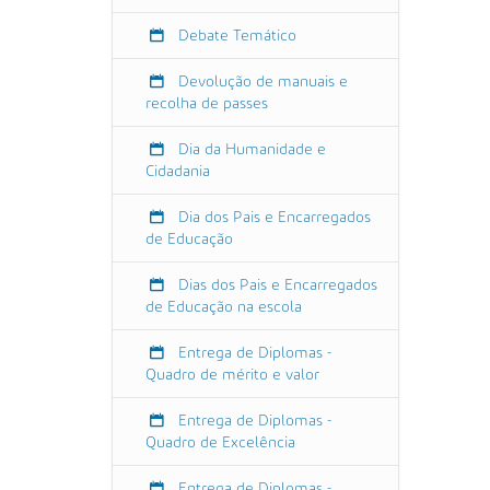
a
m
Debate Temático
e
n
Devolução de manuais e
recolha de passes
t
o
Dia da Humanidade e
/
Cidadania
e
v
Dia dos Pais e Encarregados
e
de Educação
n
t
Dias dos Pais e Encarregados
o
de Educação na escola
s
/
Entrega de Diplomas -
m
Quadro de mérito e valor
a
t
Entrega de Diplomas -
r
Quadro de Excelência
i
Entrega de Diplomas -