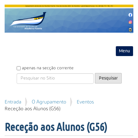
Entrar
Toggle na
P
apenas na secção corrente
e
s
q
u
P
Entrada
O Agrupamento
Eventos
i
e
Receção aos Alunos (G56)
s
s
a
q
r
Receção aos Alunos (G56)
u
i