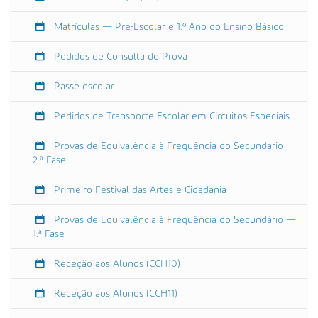
0
2
Matrículas — Pré-Escolar e 1.º Ano do Ensino Básico
3
-
Pedidos de Consulta de Prova
0
9
Passe escolar
-
1
Pedidos de Transporte Escolar em Circuitos Especiais
5
T
Provas de Equivalência à Frequência do Secundário —
2.ª Fase
0
9
Primeiro Festival das Artes e Cidadania
:
0
Provas de Equivalência à Frequência do Secundário —
0
1.ª Fase
:
0
Receção aos Alunos (CCH10)
0
+
Receção aos Alunos (CCH11)
0
1