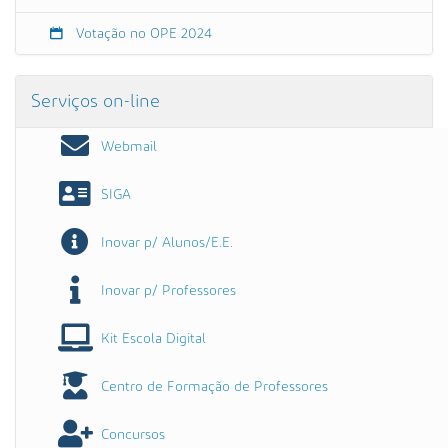
e
6
Votação no OPE 2024
.
º
a
Serviços on-line
n
o
Webmail
s
)
SIGA
Inovar p/ Alunos/E.E.
Inovar p/ Professores
Kit Escola Digital
Centro de Formação de Professores
Concursos