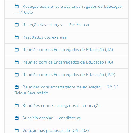
0
Receção aos alunos e aos Encarregados de Educação
0
— 1.º Ciclo
+
0
Receção das crianças — Pré-Escolar
1
:
Resultados dos exames
0
0
Reunião com os Encarregados de Educação (JIA)
2
Reunião com os Encarregados de Educação (JIG)
.
º
Reunião com os Encarregados de Educação (JIVP)
c
i
Reuniões com encarregados de educação — 2.º, 3.º
c
Ciclo e Secundário
l
o
Reuniões com encarregados de educação
(
5
Subsídio escolar — candidatura
.
º
Votação nas propostas do OPE 2023