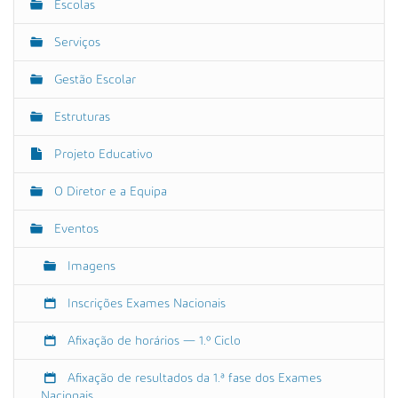
Escolas
N
e
a
.
Serviços
v
g
o
e
Gestão Escolar
v
g
.
Estruturas
a
p
ç
t
Projeto Educativo
ã
/
o
a
O Diretor e a Equipa
g
Eventos
r
u
Imagens
p
a
Inscrições Exames Nacionais
m
e
Afixação de horários — 1.º Ciclo
n
t
Afixação de resultados da 1.ª fase dos Exames
o
Nacionais