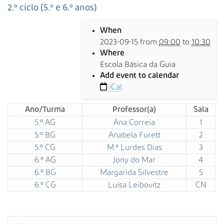
s
2.º ciclo (5.º e 6.º anos)
a
h
A
When
t
v
2023-09-15
from
09:00
to
10:30
t
a
Where
p
n
Escola Básica da Guia
s
ç
Add event to calendar
:
a
iCal
/
d
/
a
Ano/Turma
Professor(a)
Sala
w
…
5.º AG
Ana Correia
1
w
w
5.º BG
Anabela Furett
2
.
5.º CG
M.ª Lurdes Dias
3
a
6.º AG
Jony do Mar
4
l
6.º BG
Margarida Silvestre
5
p
6.º CG
Luísa Leibovitz
CN
o
e
n
t