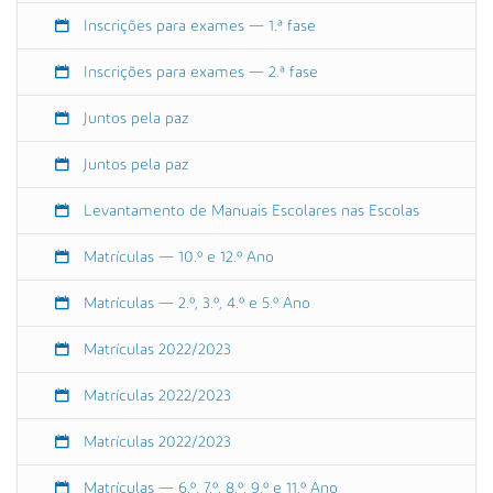
c
Inscrições para exames — 1.ª fase
e
ç
Inscrições para exames — 2.ª fase
ã
o
Juntos pela paz
a
o
Juntos pela paz
s
A
Levantamento de Manuais Escolares nas Escolas
l
Matrículas — 10.º e 12.º Ano
u
n
Matrículas — 2.º, 3.º, 4.º e 5.º Ano
o
s
Matrículas 2022/2023
(
G
Matrículas 2022/2023
5
6
Matrículas 2022/2023
)
2
Matrículas — 6.º, 7.º, 8.º, 9.º e 11.º Ano