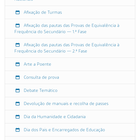
/
e
Afixação de Turmas
v
e
Afixação das pautas das Provas de Equivalência à
n
Frequência do Secundário — 1.ª Fase
t
o
Afixação das pautas das Provas de Equivalência à
s
Frequência do Secundário — 2.ª Fase
/
Arte a Poente
r
e
Consulta de prova
c
e
Debate Temático
c
a
Devolução de manuais e recolha de passes
o
-
Dia da Humanidade e Cidadania
a
o
Dia dos Pais e Encarregados de Educação
s