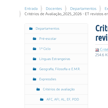
u
P
V
Entrada
Docentes
Departamentos
E
i
e
o
Critérios de Avaliação_2025_2026 - ET revistos e
s
s
c
a
q
ê
r
Crit
u
Departamentos
N
e
i
revi
s
a
s
Pré-escolar
t
v
a
á
e
A
1.º Ciclo
Crité
a
g
v
254.6 K
q
Línguas Estrangeiras
a
a
u
n
ç
i
Geografia, Filosofia e E.M.R.
ç
ã
:
a
o
Expressões
d
a
Critérios de avaliação
…
AFC, AFI, AL, EF, PDD