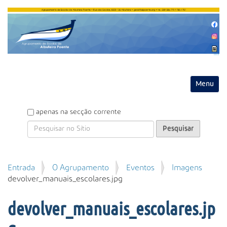
Entrar
Toggle na
P
apenas na secção corrente
e
s
q
u
P
Entrada
O Agrupamento
Eventos
Imagens
i
e
devolver_manuais_escolares.jpg
s
s
a
q
r
devolver_manuais_escolares.jp
u
i