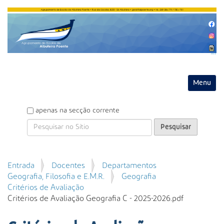
Entrar
Toggle na
P
apenas na secção corrente
e
s
q
u
P
Entrada
Docentes
Departamentos
i
e
Geografia, Filosofia e E.M.R.
Geografia
s
s
Critérios de Avaliação
a
q
Critérios de Avaliação Geografia C - 2025-2026.pdf
r
u
i