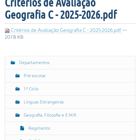
Critérios de Avaliação
s
a
Geografia C - 2025-2026.pdf
A
v
a
Critérios de Avaliação Geografia C - 2025-2026.pdf
—
n
207.8 KB
ç
a
d
Departamentos
a
N
…
a
Pré-escolar
v
e
1.º Ciclo
g
Línguas Estrangeiras
a
ç
Geografia, Filosofia e E.M.R.
ã
o
Regimento