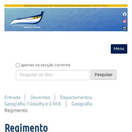
Entrar
Toggle na
P
apenas na secção corrente
e
s
q
u
P
Entrada
Docentes
Departamentos
i
e
Geografia, Filosofia e E.M.R.
Geografia
s
s
Regimento
a
q
r
u
Regimento
i