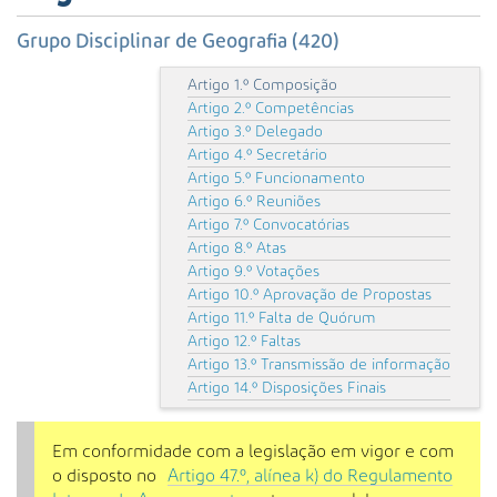
s
a
Grupo Disciplinar de Geografia (420)
A
v
Artigo 1.º Composição
a
Artigo 2.º Competências
n
Artigo 3.º Delegado
ç
Artigo 4.º Secretário
a
Artigo 5.º Funcionamento
d
Artigo 6.º Reuniões
a
Artigo 7.º Convocatórias
Artigo 8.º Atas
…
Artigo 9.º Votações
Artigo 10.º Aprovação de Propostas
Artigo 11.º Falta de Quórum
Artigo 12.º Faltas
Artigo 13.º Transmissão de informação
Artigo 14.º Disposições Finais
Em conformidade com a legislação em vigor e com
o disposto no
Artigo 47.º, alínea k) do Regulamento