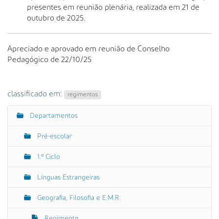
presentes em reunião plenária, realizada em 21 de
outubro de 2025.
Apreciado e aprovado em reunião de Conselho
Pedagógico de 22/10/25
classificado em:
regimentos
Departamentos
N
a
Pré-escolar
v
e
1.º Ciclo
g
Línguas Estrangeiras
a
ç
Geografia, Filosofia e E.M.R.
ã
o
Regimento