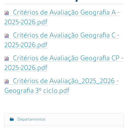
s
a
Critérios de Avaliação Geografia A -
A
v
2025-2026.pdf
a
n
Critérios de Avaliação Geografia C -
ç
2025-2026.pdf
a
d
Critérios de Avaliação Geografia CP -
a
…
2025-2026.pdf
Critérios de Avaliação_2025_2026 -
Geografia 3º ciclo.pdf
Departamentos
N
a