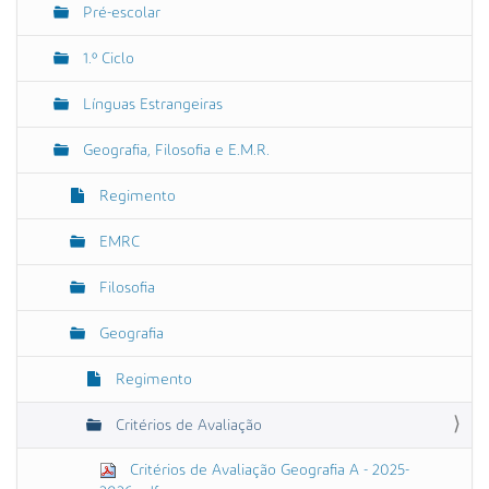
Pré-escolar
v
e
1.º Ciclo
g
Línguas Estrangeiras
a
ç
Geografia, Filosofia e E.M.R.
ã
o
Regimento
EMRC
Filosofia
Geografia
Regimento
Critérios de Avaliação
Critérios de Avaliação Geografia A - 2025-