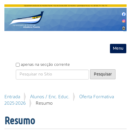
Entrar
Toggle na
P
apenas na secção corrente
e
s
q
u
P
Entrada
Alunos / Enc. Educ.
Oferta Formativa
i
e
2025-2026
Resumo
s
s
a
q
r
Resumo
u
i