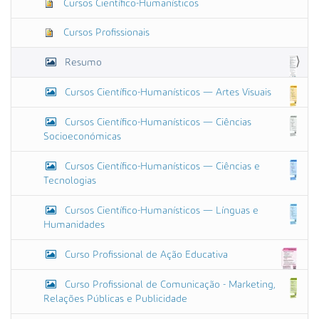
o
Cursos Científico-Humanísticos
r
i
Cursos Profissionais
g
i
Resumo
n
a
l
Cursos Científico-Humanísticos — Artes Visuais
…
Cursos Científico-Humanísticos — Ciências
Socioeconómicas
Cursos Científico-Humanísticos — Ciências e
Tecnologias
Cursos Científico-Humanísticos — Línguas e
Humanidades
Curso Profissional de Ação Educativa
Curso Profissional de Comunicação - Marketing,
Relações Públicas e Publicidade