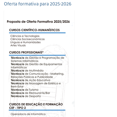
s
Oferta formativa para 2025-2026
a
A
v
a
n
ç
a
d
a
…