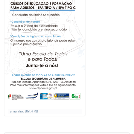
C
Tamanho: 861.4 KB
a
r
r
e