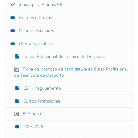
g
Inovar para Alunos/E.E.
N
u
a
e
Exames e Provas
p
v
a
e
r
Manuais Escolares
a
g
v
Oferta Formativa
a
e
r
ç
a
Curso Profissional de Técnico de Desporto
ã
i
m
o
Ficha de intenção de candidatura ao Curso Profissional
a
de Técnico/a de Desporto
g
e
m
CEF - Regulamento
n
o
Cursos Profissionais
t
a
m
EFA tipo C
a
n
2025-2026
h
o