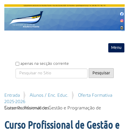
Entrar
Toggle na
P
apenas na secção corrente
e
s
q
u
P
Entrada
Alunos / Enc. Educ.
Oferta Formativa
i
e
2025-2026
s
s
Curso Profissional de Gestão e Programação de Sistemas Informáticos
a
q
r
u
Curso Profissional de Gestão e
i