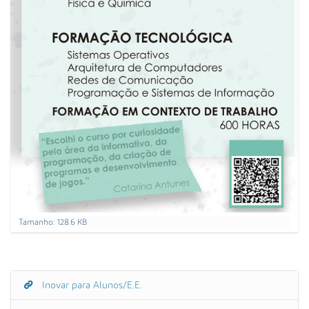
C
Tamanho: 128.6 KB
a
r
r
e
g
Inovar para Alunos/E.E.
N
u
a
e