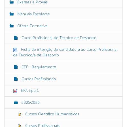
Exames e Provas
p
v
a
e
r
Manuais Escolares
a
g
v
Oferta Formativa
a
e
r
ç
a
Curso Profissional de Técnico de Desporto
ã
i
m
o
Ficha de intenção de candidatura ao Curso Profissional
a
de Técnico/a de Desporto
g
e
m
CEF - Regulamento
n
o
Cursos Profissionais
t
a
m
EFA tipo C
a
n
2025-2026
h
o
o
Cursos Científico-Humanísticos
r
i
Cursos Profissionais