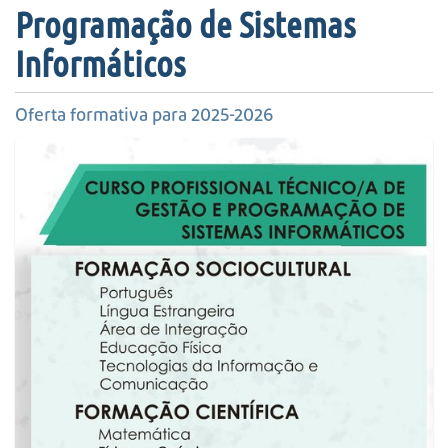
s
Programação de Sistemas
a
A
Informáticos
v
a
Oferta formativa para 2025-2026
n
ç
a
d
a
…