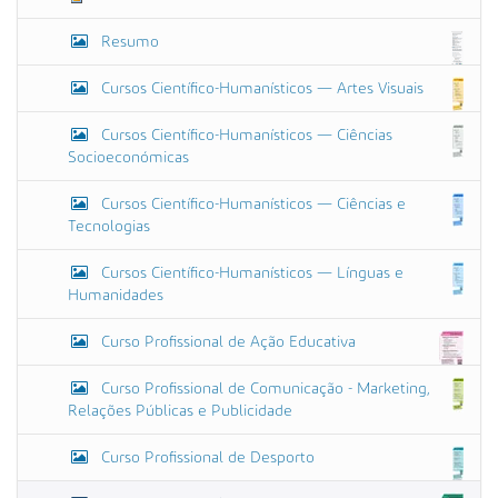
g
i
Resumo
n
a
l
Cursos Científico-Humanísticos — Artes Visuais
…
Cursos Científico-Humanísticos — Ciências
Socioeconómicas
Cursos Científico-Humanísticos — Ciências e
Tecnologias
Cursos Científico-Humanísticos — Línguas e
Humanidades
Curso Profissional de Ação Educativa
Curso Profissional de Comunicação - Marketing,
Relações Públicas e Publicidade
Curso Profissional de Desporto