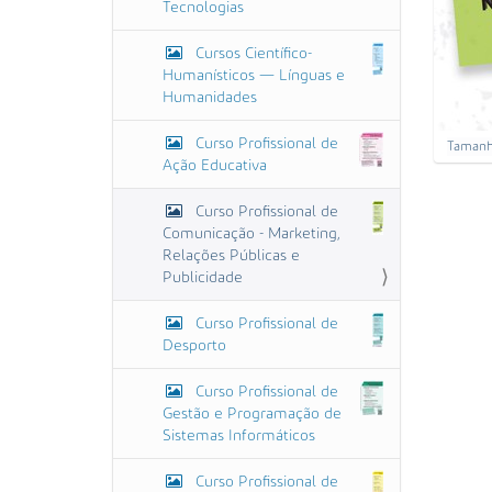
Tecnologias
Cursos Científico-
Humanísticos — Línguas e
Humanidades
Curso Profissional de
C
Tamanho
Ação Educativa
a
r
r
Curso Profissional de
e
Comunicação - Marketing,
g
Relações Públicas e
u
Publicidade
e
p
a
Curso Profissional de
r
Desporto
a
v
e
Curso Profissional de
r
Gestão e Programação de
a
Sistemas Informáticos
i
m
Curso Profissional de
a