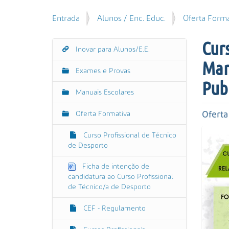
u
P
V
Entrada
Alunos / Enc. Educ.
Oferta Forma
i
e
o
s
s
c
a
Cur
q
Inovar para Alunos/E.E.
N
ê
r
u
Mar
e
a
i
Exames e Provas
s
v
s
Pub
t
e
a
Manuais Escolares
á
g
A
a
Oferta Formativa
Oferta
v
a
q
a
ç
u
Curso Profissional de Técnico
n
ã
i
de Desporto
ç
:
o
a
Ficha de intenção de
d
candidatura ao Curso Profissional
a
de Técnico/a de Desporto
…
CEF - Regulamento