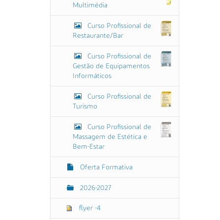
g
Multimédia
e
m
Curso Profissional de
n
Restaurante/Bar
o
t
a
Curso Profissional de
m
Gestão de Equipamentos
a
Informáticos
n
h
o
Curso Profissional de
o
Turismo
r
i
Curso Profissional de
g
Massagem de Estética e
i
n
Bem-Estar
a
l
Oferta Formativa
…
2026-2027
flyer -4