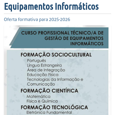
s
Equipamentos Informáticos
a
A
v
Oferta formativa para 2025-2026
a
n
ç
a
d
a
…