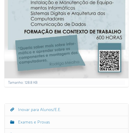
C
Tamanho: 128.8 KB
a
r
r
e
g
Inovar para Alunos/E.E.
N
u
a
e
Exames e Provas
p
v
a
r