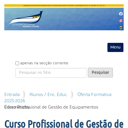
Entrar
Toggle na
P
apenas na secção corrente
e
s
q
u
P
Entrada
Alunos / Enc. Educ.
Oferta Formativa
i
e
2025-2026
s
s
Curso Profissional de Gestão de Equipamentos Informáticos
a
q
r
u
Curso Profissional de Gestão de
i