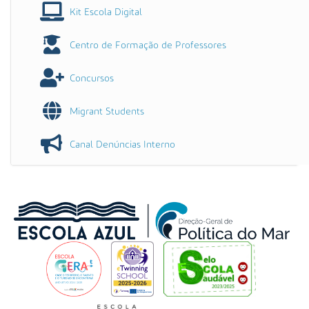
Kit Escola Digital
Centro de Formação de Professores
Concursos
Migrant Students
Canal Denúncias Interno