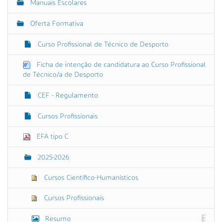
e
Manuais Escolares
a
g
v
Oferta Formativa
a
e
r
ç
a
Curso Profissional de Técnico de Desporto
ã
i
m
o
Ficha de intenção de candidatura ao Curso Profissional
a
de Técnico/a de Desporto
g
e
m
CEF - Regulamento
n
o
Cursos Profissionais
t
a
m
EFA tipo C
a
n
2025-2026
h
o
o
Cursos Científico-Humanísticos
r
i
Cursos Profissionais
g
i
Resumo
n