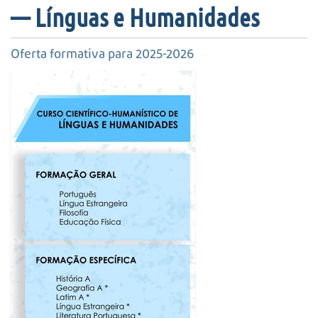
s
— Línguas e Humanidades
a
A
v
Oferta formativa para 2025-2026
a
n
ç
a
d
a
…