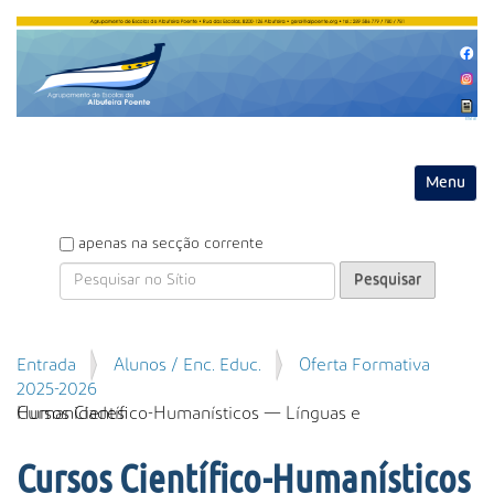
Entrar
Toggle na
P
apenas na secção corrente
e
s
q
u
P
Entrada
Alunos / Enc. Educ.
Oferta Formativa
i
e
2025-2026
s
s
Cursos Científico-Humanísticos — Línguas e Humanidades
a
q
r
u
Cursos Científico-Humanísticos
i