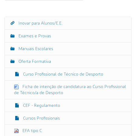
a
r
r
e
g
Inovar para Alunos/E.E.
N
u
a
e
Exames e Provas
p
v
a
e
r
Manuais Escolares
a
g
v
Oferta Formativa
a
e
r
ç
a
Curso Profissional de Técnico de Desporto
ã
i
m
o
Ficha de intenção de candidatura ao Curso Profissional
a
de Técnico/a de Desporto
g
e
m
CEF - Regulamento
n
o
Cursos Profissionais
t
a
m
EFA tipo C
a