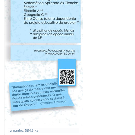
C
Tamanho: 584.5 KB