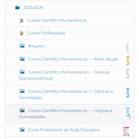
n
2025-2026
h
o
o
Cursos Científico-Humanísticos
r
i
Cursos Profissionais
g
i
Resumo
n
a
l
Cursos Científico-Humanísticos — Artes Visuais
…
Cursos Científico-Humanísticos — Ciências
Socioeconómicas
Cursos Científico-Humanísticos — Ciências e
Tecnologias
Cursos Científico-Humanísticos — Línguas e
Humanidades
Curso Profissional de Ação Educativa