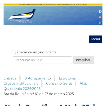
Entrar
Toggle na
P
apenas na secção corrente
e
s
q
u
P
Entrada
O Agrupamento
Estruturas
i
e
Órgãos Institucionais
Conselho Geral
Atas
s
s
Quadriénio 2024-2028
a
q
Ata da Reunião n.º 61 de 27 de março 2025
r
u
i