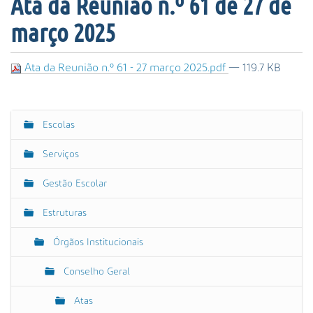
Ata da Reunião n.º 61 de 27 de
s
a
março 2025
A
v
a
Ata da Reunião n.º 61 - 27 março 2025.pdf
— 119.7 KB
n
ç
a
Escolas
d
N
a
a
Serviços
…
v
e
Gestão Escolar
g
Estruturas
a
ç
Órgãos Institucionais
ã
o
Conselho Geral
Atas