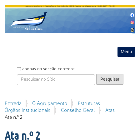
Entrar
Toggle na
P
apenas na secção corrente
e
s
q
u
P
Entrada
O Agrupamento
Estruturas
i
e
Órgãos Institucionais
Conselho Geral
Atas
s
s
Ata n.º 2
a
q
r
u
Ata n.º 2
i