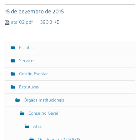
s
a
15 de dezembro de 2015
A
ata-02.pdf
— 390.3 KB
v
a
n
ç
Escolas
N
a
a
d
Serviços
a
v
…
e
Gestão Escolar
g
Estruturas
a
ç
Órgãos Institucionais
ã
o
Conselho Geral
Atas
Quadriénio 2024-2028