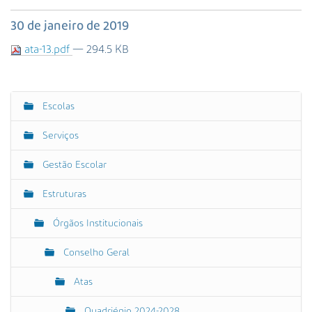
s
a
30 de janeiro de 2019
A
ata-13.pdf
— 294.5 KB
v
a
n
ç
Escolas
N
a
a
d
Serviços
a
v
…
e
Gestão Escolar
g
Estruturas
a
ç
Órgãos Institucionais
ã
o
Conselho Geral
Atas
Quadriénio 2024-2028