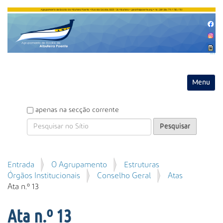
Entrar
Toggle na
P
apenas na secção corrente
e
s
q
u
P
Entrada
O Agrupamento
Estruturas
i
e
Órgãos Institucionais
Conselho Geral
Atas
s
s
Ata n.º 13
a
q
r
u
Ata n.º 13
i