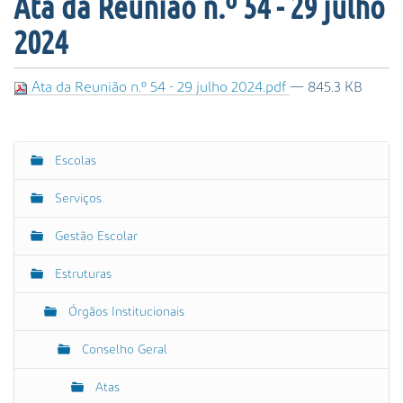
Ata da Reunião n.º 54 - 29 julho
s
a
2024
A
v
a
Ata da Reunião n.º 54 - 29 julho 2024.pdf
— 845.3 KB
n
ç
a
Escolas
d
N
a
a
Serviços
…
v
e
Gestão Escolar
g
Estruturas
a
ç
Órgãos Institucionais
ã
o
Conselho Geral
Atas