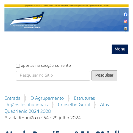
Entrar
Toggle na
P
apenas na secção corrente
e
s
q
u
P
Entrada
O Agrupamento
Estruturas
i
e
Órgãos Institucionais
Conselho Geral
Atas
s
s
Quadriénio 2024-2028
a
q
Ata da Reunião n.º 54 - 29 julho 2024
r
u
i