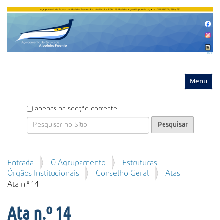
Entrar
Toggle na
P
apenas na secção corrente
e
s
q
u
P
Entrada
O Agrupamento
Estruturas
i
e
Órgãos Institucionais
Conselho Geral
Atas
s
s
Ata n.º 14
a
q
r
u
Ata n.º 14
i