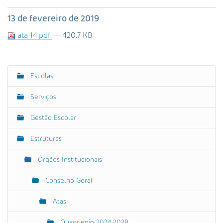
s
a
13 de fevereiro de 2019
A
ata-14.pdf
— 420.7 KB
v
a
n
ç
Escolas
N
a
a
d
Serviços
a
v
…
e
Gestão Escolar
g
Estruturas
a
ç
Órgãos Institucionais
ã
o
Conselho Geral
Atas
Quadriénio 2024-2028