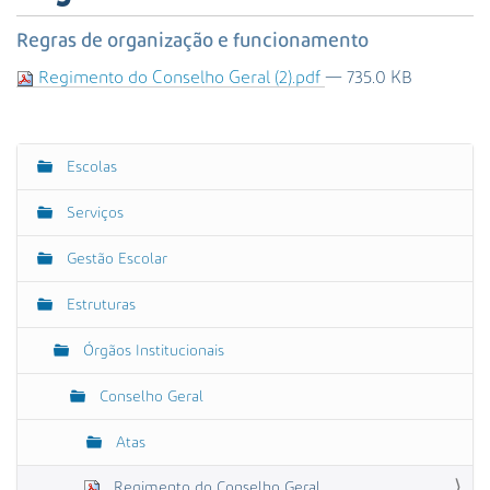
s
a
Regras de organização e funcionamento
A
Regimento do Conselho Geral (2).pdf
— 735.0 KB
v
a
n
ç
Escolas
N
a
a
d
Serviços
a
v
…
e
Gestão Escolar
g
Estruturas
a
ç
Órgãos Institucionais
ã
o
Conselho Geral
Atas
Regimento do Conselho Geral