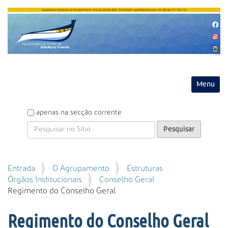
Entrar
Toggle na
P
apenas na secção corrente
e
s
q
u
P
Entrada
O Agrupamento
Estruturas
i
e
Órgãos Institucionais
Conselho Geral
s
s
Regimento do Conselho Geral
a
q
r
u
Regimento do Conselho Geral
i