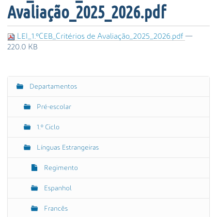
s
Avaliação_2025_2026.pdf
a
A
v
LEI_1.ºCEB_Critérios de Avaliação_2025_2026.pdf
—
a
220.0 KB
n
ç
a
Departamentos
d
N
a
a
Pré-escolar
…
v
e
1.º Ciclo
g
Línguas Estrangeiras
a
ç
Regimento
ã
o
Espanhol
Francês