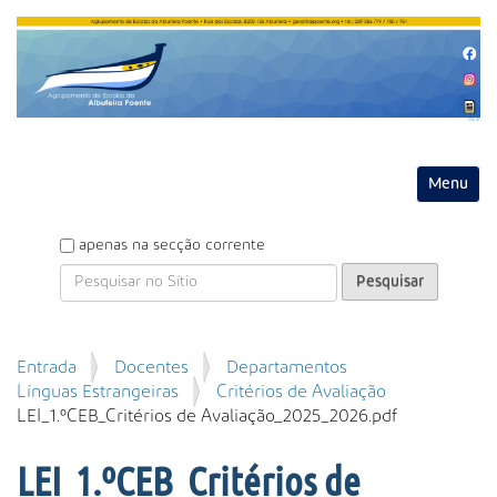
Entrar
Toggle na
P
apenas na secção corrente
e
s
q
u
P
Entrada
Docentes
Departamentos
i
e
Línguas Estrangeiras
Critérios de Avaliação
s
s
LEI_1.ºCEB_Critérios de Avaliação_2025_2026.pdf
a
q
r
u
LEI_1.ºCEB_Critérios de
i