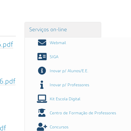
Serviços on-line
Webmail
6.pdf
SIGA
Inovar p/ Alunos/E.E.
6.pdf
Inovar p/ Professores
Kit Escola Digital
Centro de Formação de Professores
df
Concursos