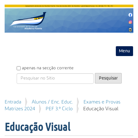
Entrar
Toggle na
P
apenas na secção corrente
e
s
q
u
P
Entrada
Alunos / Enc. Educ.
Exames e Provas
i
e
Matrizes 2024
PEF 3.º Ciclo
Educação Visual
s
s
a
q
r
Educação Visual
u
i