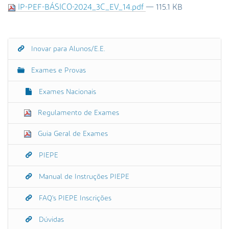
s
IP-PEF-BÁSICO-2024_3C_EV_14.pdf
— 115.1 KB
a
A
v
a
Inovar para Alunos/E.E.
N
n
a
ç
Exames e Provas
v
a
e
Exames Nacionais
d
g
a
Regulamento de Exames
a
…
ç
Guia Geral de Exames
ã
o
PIEPE
Manual de Instruções PIEPE
FAQ's PIEPE Inscrições
Dúvidas