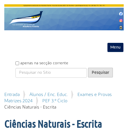
Entrar
Toggle na
P
apenas na secção corrente
e
s
q
u
P
Entrada
Alunos / Enc. Educ.
Exames e Provas
i
e
Matrizes 2024
PEF 3.º Ciclo
s
s
Ciências Naturais - Escrita
a
q
r
u
Ciências Naturais - Escrita
i