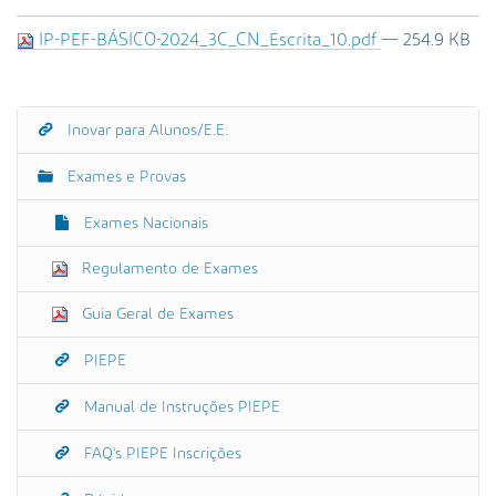
s
a
IP-PEF-BÁSICO-2024_3C_CN_Escrita_10.pdf
— 254.9 KB
A
v
a
n
Inovar para Alunos/E.E.
N
ç
a
a
Exames e Provas
v
d
e
Exames Nacionais
a
g
…
Regulamento de Exames
a
ç
Guia Geral de Exames
ã
o
PIEPE
Manual de Instruções PIEPE
FAQ's PIEPE Inscrições