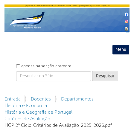
Entrar
Toggle na
P
apenas na secção corrente
e
s
q
u
P
Entrada
Docentes
Departamentos
i
e
História e Economia
s
s
História e Geografia de Portugal
a
q
Critérios de Avaliação
r
u
HGP 2º Ciclo_Critérios de Avaliação_2025_2026.pdf
i