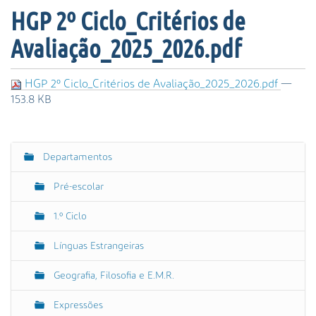
s
HGP 2º Ciclo_Critérios de
a
A
Avaliação_2025_2026.pdf
v
a
n
HGP 2º Ciclo_Critérios de Avaliação_2025_2026.pdf
—
ç
153.8 KB
a
d
a
Departamentos
…
N
a
Pré-escolar
v
e
1.º Ciclo
g
Línguas Estrangeiras
a
ç
Geografia, Filosofia e E.M.R.
ã
o
Expressões