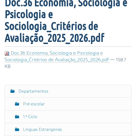
Doc.36 Economia, Sociologia e
s
a
Psicologia e
A
v
Sociologia_Critérios de
a
Avaliação_2025_2026.pdf
n
ç
a
Doc.36 Economia, Sociologia e Psicologia e
d
Sociologia_Critérios de Avaliação_2025_2026.pdf
— 158.7
a
KB
…
Departamentos
N
a
Pré-escolar
v
e
1.º Ciclo
g
Línguas Estrangeiras
a