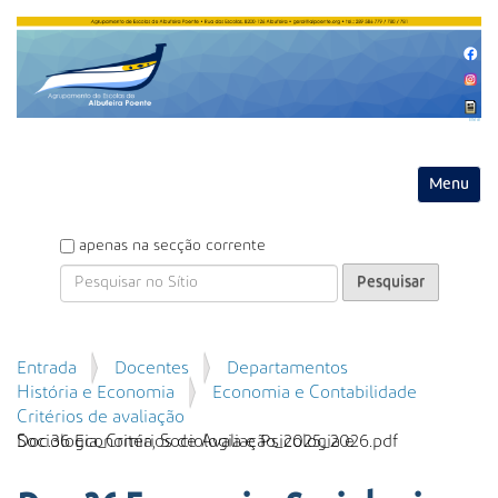
Entrar
Toggle na
P
apenas na secção corrente
e
s
q
u
P
Entrada
Docentes
Departamentos
i
e
História e Economia
Economia e Contabilidade
s
s
Critérios de avaliação
a
q
Doc.36 Economia, Sociologia e Psicologia e Sociologia_Critérios de Avaliação_2025_2026.pdf
r
u
i