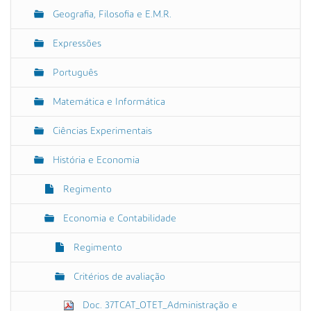
ç
Geografia, Filosofia e E.M.R.
ã
o
Expressões
Português
Matemática e Informática
Ciências Experimentais
História e Economia
Regimento
Economia e Contabilidade
Regimento
Critérios de avaliação
Doc. 37TCAT_OTET_Administração e