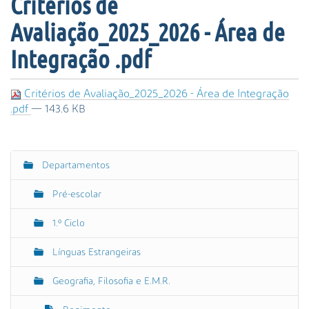
Critérios de
s
a
Avaliação_2025_2026 - Área de
A
v
Integração .pdf
a
n
Critérios de Avaliação_2025_2026 - Área de Integração
ç
.pdf
— 143.6 KB
a
d
a
…
Departamentos
N
a
Pré-escolar
v
e
1.º Ciclo
g
Línguas Estrangeiras
a
ç
Geografia, Filosofia e E.M.R.
ã
o