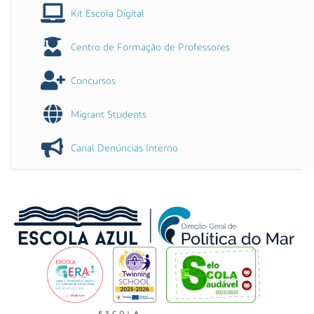
Kit Escola Digital
Centro de Formação de Professores
Concursos
Migrant Students
Canal Denúncias Interno