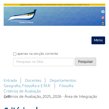
Entrar
Toggle na
P
apenas na secção corrente
e
s
q
u
P
Entrada
Docentes
Departamentos
i
e
Geografia, Filosofia e E.M.R.
Filosofia
s
s
Critérios de Avaliação
a
q
Critérios de Avaliação_2025_2026 - Área de Integração .pdf
r
u
i