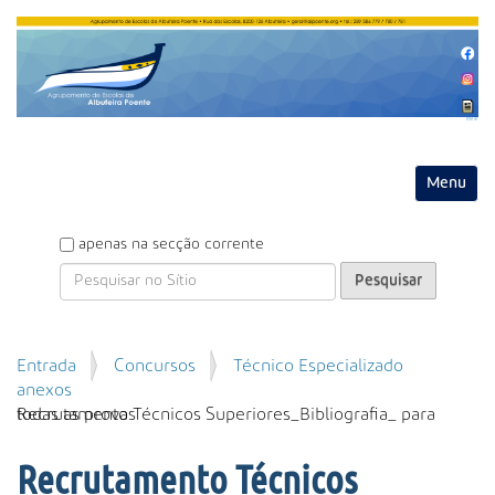
Entrar
Toggle na
P
apenas na secção corrente
e
s
q
u
P
Entrada
Concursos
Técnico Especializado
i
e
anexos
s
s
Recrutamento Técnicos Superiores_Bibliografia_ para todas as provas
a
q
r
u
Recrutamento Técnicos
i