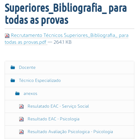
s
Superiores_Bibliografia_ para
a
A
todas as provas
v
a
Recrutamento Técnicos Superiores_Bibliografia_ para
n
todas as provas.pdf
— 264.1 KB
ç
a
d
a
Docente
N
…
a
Técnico Especializado
v
e
anexos
g
Resulatado EAC - Serviço Social
a
ç
Resultado EAC - Psicologia
ã
o
Resultado Avaliação Psicologica - Psicologia