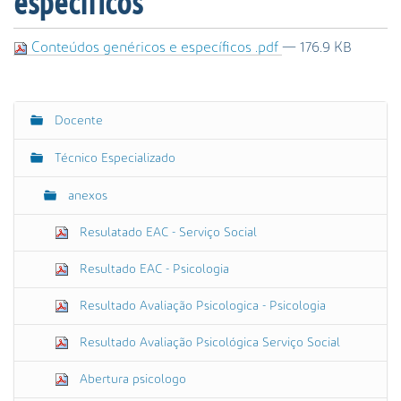
específicos
s
a
A
Conteúdos genéricos e específicos .pdf
— 176.9 KB
v
a
n
Docente
ç
N
a
a
Técnico Especializado
d
v
a
e
anexos
…
g
Resulatado EAC - Serviço Social
a
ç
Resultado EAC - Psicologia
ã
o
Resultado Avaliação Psicologica - Psicologia
Resultado Avaliação Psicológica Serviço Social
Abertura psicologo