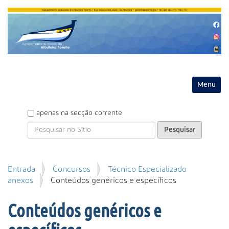
Entrar
Toggle na
P
apenas na secção corrente
e
s
q
u
P
Entrada
Concursos
Técnico Especializado
i
e
anexos
Conteúdos genéricos e específicos
s
s
a
q
r
Conteúdos genéricos e
u
i