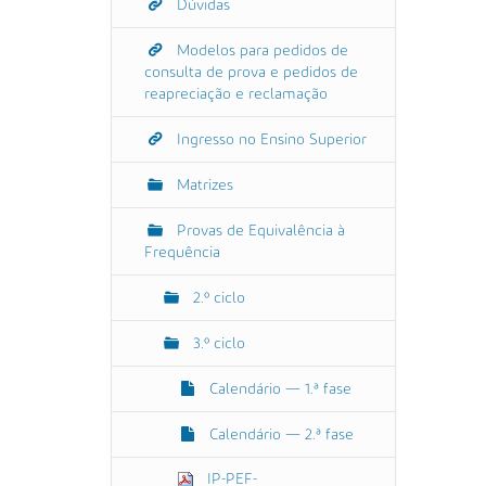
Dúvidas
Modelos para pedidos de
consulta de prova e pedidos de
reapreciação e reclamação
Ingresso no Ensino Superior
Matrizes
Provas de Equivalência à
Frequência
2.º ciclo
3.º ciclo
Calendário — 1.ª fase
Calendário — 2.ª fase
IP-PEF-