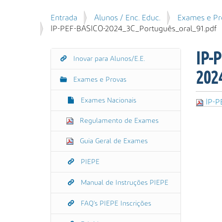
u
P
V
Entrada
Alunos / Enc. Educ.
Exames e Pr
i
e
o
IP-PEF-BASICO-2024_3C_Português_oral_91.pdf
s
s
c
a
q
ê
r
IP-
u
Inovar para Alunos/E.E.
N
e
i
202
s
a
s
Exames e Provas
t
v
a
á
e
A
Exames Nacionais
IP-P
a
g
v
q
Regulamento de Exames
a
a
u
n
ç
i
Guia Geral de Exames
ç
ã
:
a
o
PIEPE
d
a
Manual de Instruções PIEPE
…
FAQ's PIEPE Inscrições