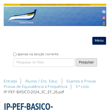
Entrar
Toggle na
P
apenas na secção corrente
e
s
q
u
P
Entrada
Alunos / Enc. Educ.
Exames e Provas
i
e
Provas de Equivalência à Frequência
3.º ciclo
s
s
IP-PEF-BASICO-2024_3C_EF_26.pdf
a
q
r
u
IP-PEF-BASICO-
i