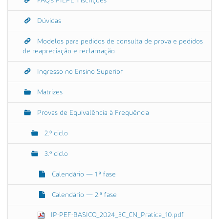
FAQ's PIEPE Inscrições
Dúvidas
Modelos para pedidos de consulta de prova e pedidos
de reapreciação e reclamação
Ingresso no Ensino Superior
Matrizes
Provas de Equivalência à Frequência
2.º ciclo
3.º ciclo
Calendário — 1.ª fase
Calendário — 2.ª fase
IP-PEF-BASICO_2024_3C_CN_Pratica_10.pdf