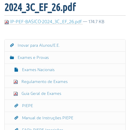
s
2024_3C_EF_26.pdf
a
A
v
IP-PEF-BASICO-2024_3C_EF_26.pdf
— 174.7 KB
a
n
ç
Inovar para Alunos/E.E.
a
N
d
a
Exames e Provas
a
v
…
e
Exames Nacionais
g
Regulamento de Exames
a
ç
Guia Geral de Exames
ã
o
PIEPE
Manual de Instruções PIEPE