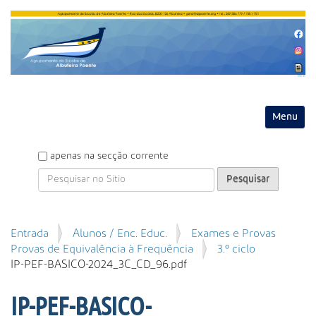
Entrar
Toggle na
P
apenas na secção corrente
e
s
q
u
P
Entrada
Alunos / Enc. Educ.
Exames e Provas
i
e
Provas de Equivalência à Frequência
3.º ciclo
s
s
IP-PEF-BASICO-2024_3C_CD_96.pdf
a
q
r
u
IP-PEF-BASICO-
i