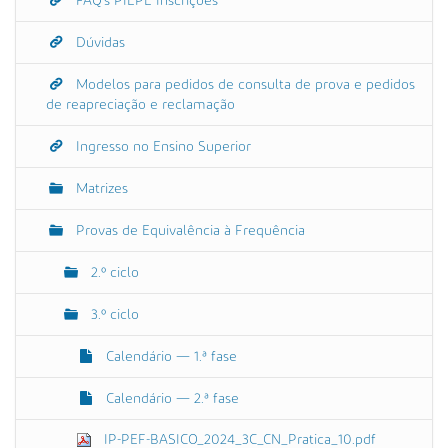
FAQ's PIEPE Inscrições
Dúvidas
Modelos para pedidos de consulta de prova e pedidos
de reapreciação e reclamação
Ingresso no Ensino Superior
Matrizes
Provas de Equivalência à Frequência
2.º ciclo
3.º ciclo
Calendário — 1.ª fase
Calendário — 2.ª fase
IP-PEF-BASICO_2024_3C_CN_Pratica_10.pdf