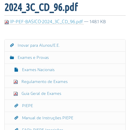
s
2024_3C_CD_96.pdf
a
A
v
IP-PEF-BASICO-2024_3C_CD_96.pdf
— 148.1 KB
a
n
ç
Inovar para Alunos/E.E.
a
N
d
a
Exames e Provas
a
v
…
e
Exames Nacionais
g
Regulamento de Exames
a
ç
Guia Geral de Exames
ã
o
PIEPE
Manual de Instruções PIEPE