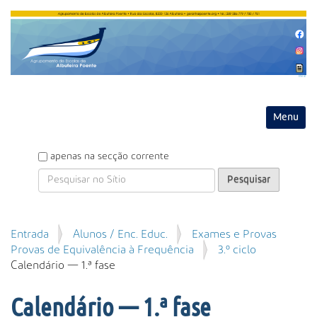
Entrar
Toggle na
P
apenas na secção corrente
e
s
q
u
P
Entrada
Alunos / Enc. Educ.
Exames e Provas
i
e
Provas de Equivalência à Frequência
3.º ciclo
s
s
Calendário — 1.ª fase
a
q
r
u
Calendário — 1.ª fase
i