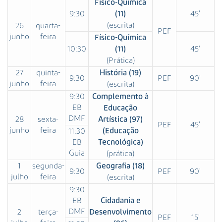
Físico-Química
9:30
45'
(11)
(escrita)
26
quarta-
PEF
junho
feira
Físico-Química
10:30
45'
(11)
(Prática)
27
quinta-
História (19)
9:30
PEF
90'
junho
feira
(escrita)
9:30
Complemento à
EB
Educação
DMF
28
sexta-
Artística (97)
PEF
45'
junho
feira
11:30
(Educação
EB
Tecnológica)
Guia
(prática)
1
segunda-
Geografia (18)
9:30
PEF
90'
julho
feira
(escrita)
9:30
EB
Cidadania e
DMF
2
terça-
Desenvolvimento
PEF
15'