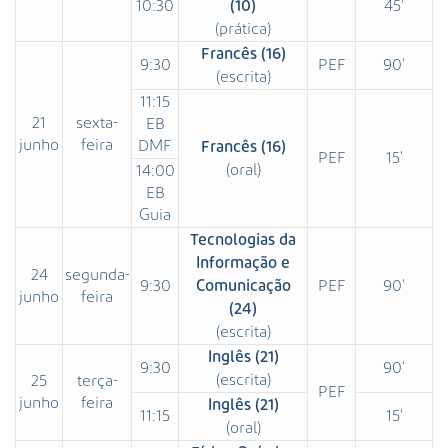
10:30
45'
(10)
(prática)
Francês (16)
9:30
PEF
90'
(escrita)
11:15
21
sexta-
EB
junho
feira
DMF
Francês (16)
PEF
15'
(oral)
14:00
EB
Guia
Tecnologias da
Informação e
24
segunda-
9:30
PEF
90'
Comunicação
junho
feira
(24)
(escrita)
Inglês (21)
9:30
90'
(escrita)
25
terça-
PEF
junho
feira
Inglês (21)
11:15
15'
(oral)