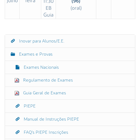
julho
feira
11:30
(96)
EB
(oral)
Guia
Inovar para Alunos/E.E.
N
a
Exames e Provas
v
e
Exames Nacionais
g
Regulamento de Exames
a
ç
Guia Geral de Exames
ã
o
PIEPE
Manual de Instruções PIEPE
FAQ's PIEPE Inscrições