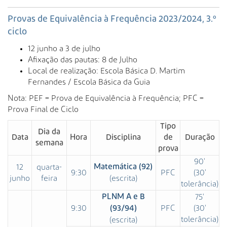
s
a
Provas de Equivalência à Frequência 2023/2024, 3.º
A
ciclo
v
a
12 junho a 3 de julho
n
Afixação das pautas: 8 de Julho
ç
Local de realização: Escola Básica D. Martim
a
Fernandes / Escola Básica da Guia
d
Nota: PEF = Prova de Equivalência à Frequência; PFC =
a
Prova Final de Ciclo
…
Tipo
Dia da
Data
Hora
Disciplina
de
Duração
semana
prova
90'
12
quarta-
Matemática (92)
9:30
PFC
(30'
junho
feira
(escrita)
tolerância)
PLNM A e B
75'
9:30
PFC
(30'
(93/94)
tolerância)
(escrita)