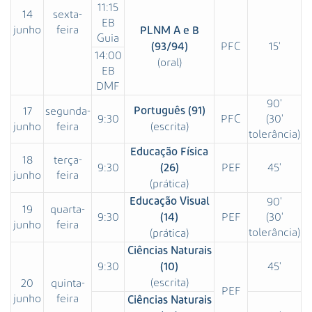
11:15
14
sexta-
EB
junho
feira
PLNM A e B
Guia
PFC
15'
(93/94)
14:00
(oral)
EB
DMF
90'
17
segunda-
Português (91)
9:30
PFC
(30'
junho
feira
(escrita)
tolerância)
Educação Física
18
terça-
9:30
PEF
45'
(26)
junho
feira
(prática)
Educação Visual
90'
19
quarta-
9:30
PEF
(30'
(14)
junho
feira
tolerância)
(prática)
Ciências Naturais
9:30
45'
(10)
(escrita)
20
quinta-
PEF
junho
feira
Ciências Naturais