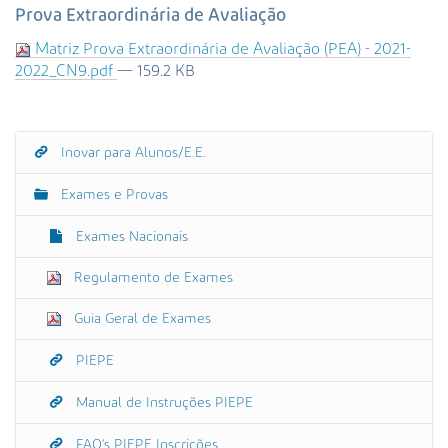
s
Prova Extraordinária de Avaliação
a
Matriz Prova Extraordinária de Avaliação (PEA) - 2021-
A
2022_CN9.pdf
— 159.2 KB
v
a
n
ç
Inovar para Alunos/E.E.
N
a
a
d
Exames e Provas
a
v
…
e
Exames Nacionais
g
Regulamento de Exames
a
ç
Guia Geral de Exames
ã
o
PIEPE
Manual de Instruções PIEPE
FAQ's PIEPE Inscrições