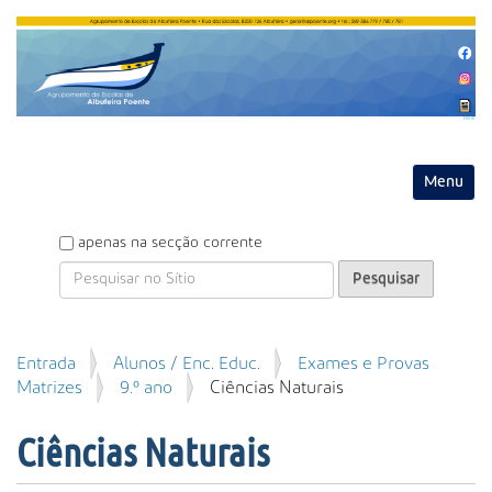
Entrar
Toggle na
P
apenas na secção corrente
e
s
q
u
P
Entrada
Alunos / Enc. Educ.
Exames e Provas
i
e
Matrizes
9.º ano
Ciências Naturais
s
s
a
q
r
Ciências Naturais
u
i