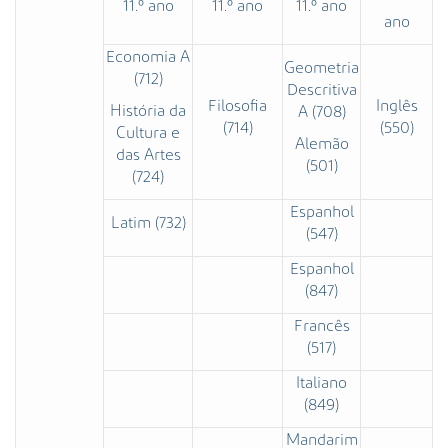
11.º ano
11.º ano
11.º ano
ano
Economia A
Geometria
(712)
Descritiva
Filosofia
Inglês
História da
A (708)
(714)
(550)
Cultura e
Alemão
das Artes
(501)
(724)
Espanhol
Latim (732)
(547)
Espanhol
(847)
Francês
(517)
Italiano
(849)
Mandarim