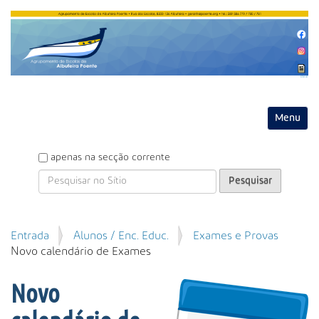
Entrar
Toggle na
P
apenas na secção corrente
e
s
q
u
P
Entrada
Alunos / Enc. Educ.
Exames e Provas
i
e
Novo calendário de Exames
s
s
a
q
r
Novo
u
i