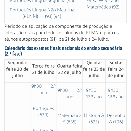
Português Língua Segunda (95)
9h30 — 9.º ano
Matemática (92)
Português Língua Não Materna
(PLNM) — (93) (94)
Período de aplicação da componente de produção e
interação orais para todos os alunos de PLMN e para os
alunos autopropostos (91): de 21 de Julho a 24 julho.
Calendário dos exames finais nacionais do ensino secundário
(2.ª fase)
Segunda-
Quinta-
Sexta-
Terça-feira
Quarta-feira
feira 20 de
feira 23 de
feira 24
21 de julho
22 de julho
julho
julho
de julho
9h30 — 12.º
9h30 — 12.º
9h30 —
9h30 —
ano
ano
12.º ano
12.º ano
Português
(639)
Matemática
História A
Desenho
A (635)
(623)
A (706)
Português