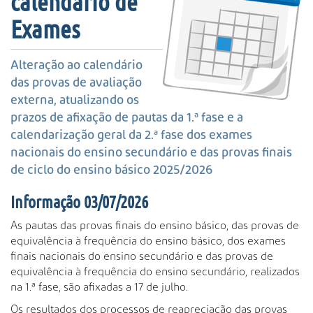
calendário de
s
a
Exames
A
v
Alteração ao calendário
a
n
das provas de avaliação
ç
externa, atualizando os
a
prazos de afixação de pautas da 1.ª fase e a
d
calendarização geral da 2.ª fase dos exames
a
nacionais do ensino secundário e das provas finais
…
de ciclo do ensino básico 2025/2026
Informação 03/07/2026
As pautas das provas finais do ensino básico, das provas de
equivalência à frequência do ensino básico, dos exames
finais nacionais do ensino secundário e das provas de
equivalência à frequência do ensino secundário, realizados
na 1.ª fase, são afixadas a 17 de julho.
Os resultados dos processos de reapreciação das provas