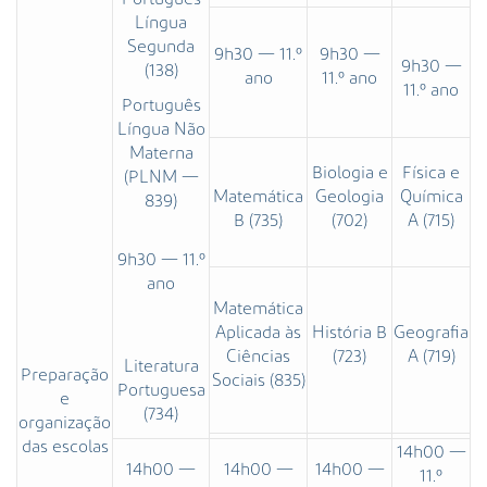
Língua
Segunda
9h30 — 11.º
9h30 —
9h30 —
(138)
ano
11.º ano
11.º ano
Português
Língua Não
Materna
Biologia e
Física e
(PLNM —
Matemática
Geologia
Química
839)
B (735)
(702)
A (715)
9h30 — 11.º
ano
Matemática
Aplicada às
História B
Geografia
Ciências
(723)
A (719)
Literatura
Preparação
Sociais (835)
Portuguesa
e
(734)
organização
das escolas
14h00 —
14h00 —
14h00 —
14h00 —
11.º