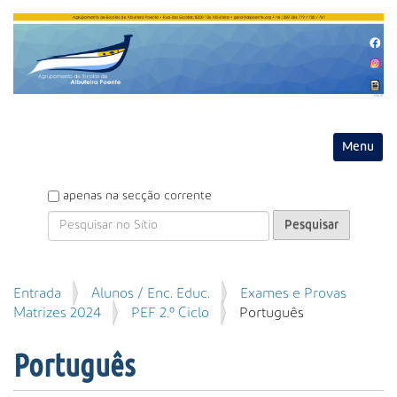
Entrar
Toggle na
P
apenas na secção corrente
e
s
q
u
P
Entrada
Alunos / Enc. Educ.
Exames e Provas
i
e
Matrizes 2024
PEF 2.º Ciclo
Português
s
s
a
q
r
Português
u
i