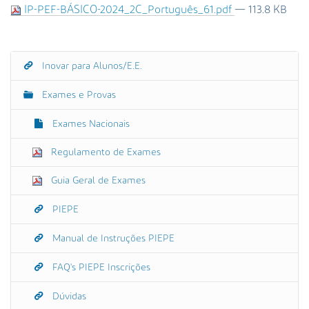
s
IP-PEF-BÁSICO-2024_2C_Português_61.pdf
— 113.8 KB
a
A
v
a
Inovar para Alunos/E.E.
N
n
a
ç
Exames e Provas
v
a
e
Exames Nacionais
d
g
a
Regulamento de Exames
a
…
ç
Guia Geral de Exames
ã
o
PIEPE
Manual de Instruções PIEPE
FAQ's PIEPE Inscrições
Dúvidas