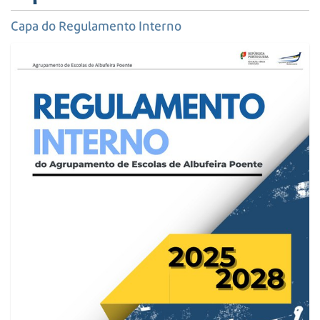
s
a
Capa do Regulamento Interno
A
v
a
n
ç
a
d
a
…