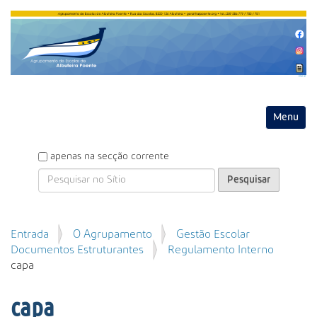
Entrar
Toggle na
P
apenas na secção corrente
e
s
q
u
P
Entrada
O Agrupamento
Gestão Escolar
i
e
Documentos Estruturantes
Regulamento Interno
s
s
capa
a
q
r
u
capa
i