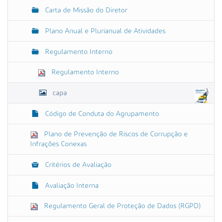
m
o
Carta de Missão do Diretor
a
g
e
Plano Anual e Plurianual de Atividades
m
n
Regulamento Interno
o
t
a
Regulamento Interno
m
a
capa
n
h
o
Código de Conduta do Agrupamento
o
r
Plano de Prevenção de Riscos de Corrupção e
i
Infrações Conexas
g
i
n
Critérios de Avaliação
a
l
Avaliação Interna
…
Regulamento Geral de Proteção de Dados (RGPD)