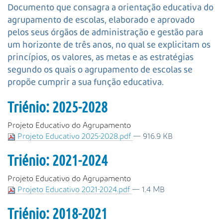
s
Documento que consagra a orientação educativa do
a
agrupamento de escolas, elaborado e aprovado
A
pelos seus órgãos de administração e gestão para
v
um horizonte de três anos, no qual se explicitam os
a
princípios, os valores, as metas e as estratégias
n
ç
segundo os quais o agrupamento de escolas se
a
propõe cumprir a sua função educativa.
d
a
Triénio: 2025-2028
…
Projeto Educativo do Agrupamento
Projeto Educativo 2025-2028.pdf
— 916.9 KB
Triénio: 2021-2024
Projeto Educativo do Agrupamento
Projeto Educativo 2021-2024.pdf
— 1.4 MB
Triénio: 2018-2021