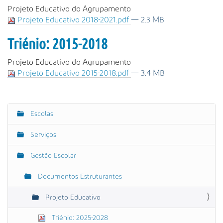
Projeto Educativo do Agrupamento
Projeto Educativo 2018-2021.pdf
— 2.3 MB
Triénio: 2015-2018
Projeto Educativo do Agrupamento
Projeto Educativo 2015-2018.pdf
— 3.4 MB
Escolas
N
a
Serviços
v
e
Gestão Escolar
g
Documentos Estruturantes
a
ç
Projeto Educativo
ã
o
Triénio: 2025-2028