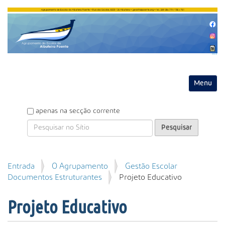
Entrar
Toggle na
P
apenas na secção corrente
e
s
q
u
P
Entrada
O Agrupamento
Gestão Escolar
i
e
Documentos Estruturantes
Projeto Educativo
s
s
a
q
r
Projeto Educativo
u
i