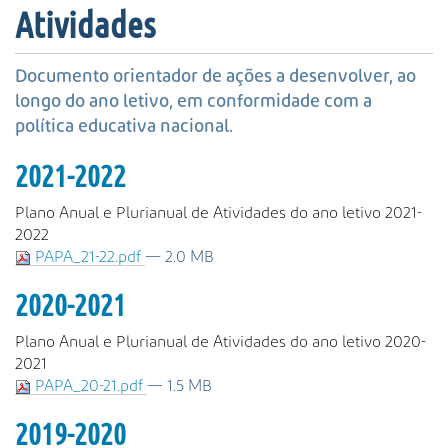
s
Atividades
a
A
v
Documento orientador de ações a desenvolver, ao
a
longo do ano letivo, em conformidade com a
n
política educativa nacional.
ç
a
2021-2022
d
a
Plano Anual e Plurianual de Atividades do ano letivo 2021-
…
2022
PAPA_21-22.pdf
— 2.0 MB
2020-2021
Plano Anual e Plurianual de Atividades do ano letivo 2020-
2021
PAPA_20-21.pdf
— 1.5 MB
2019-2020