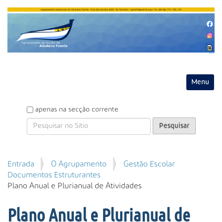
Entrar
Toggle na
P
apenas na secção corrente
e
s
q
u
P
Entrada
O Agrupamento
Gestão Escolar
i
e
Documentos Estruturantes
s
s
Plano Anual e Plurianual de Atividades
a
q
r
u
Plano Anual e Plurianual de
i