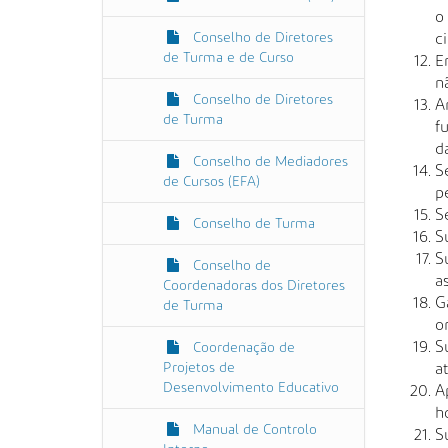
o
Conselho de Diretores
ci
de Turma e de Curso
E
n
Conselho de Diretores
A
de Turma
f
d
Conselho de Mediadores
S
de Cursos (EFA)
p
S
Conselho de Turma
S
S
Conselho de
a
Coordenadoras dos Diretores
G
de Turma
o
S
Coordenação de
Projetos de
a
Desenvolvimento Educativo
A
h
Manual de Controlo
S