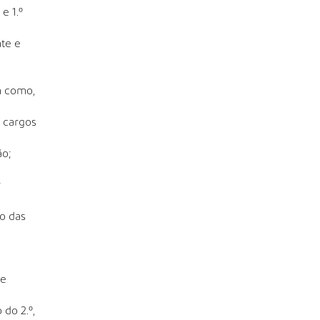
e 1.º
te e
m como,
e cargos
ão;
r
o das
de
do 2.º,