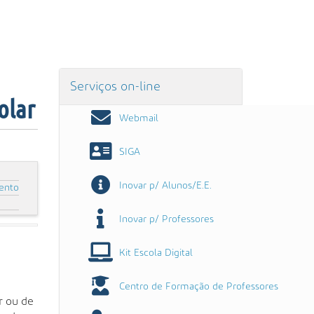
Serviços on-line
olar
Webmail
SIGA
Inovar p/ Alunos/E.E.
ento
Inovar p/ Professores
Kit Escola Digital
Centro de Formação de Professores
r ou de