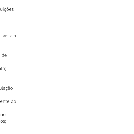
tuições,
 vista a
-de-
to;
ulação
cente do
 no
os;