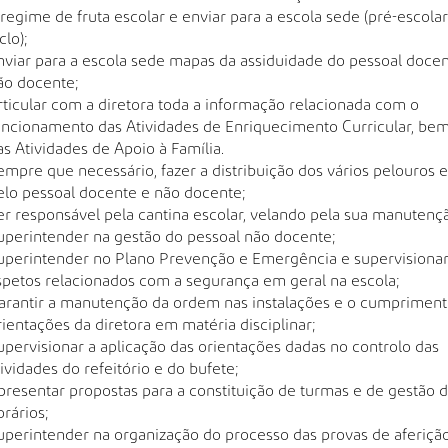
 regime de fruta escolar e enviar para a escola sede (pré-escolar 
clo);
nviar para a escola sede mapas da assiduidade do pessoal docen
ão docente;
rticular com a diretora toda a informação relacionada com o
uncionamento das Atividades de Enriquecimento Curricular, be
as Atividades de Apoio à Família.
empre que necessário, fazer a distribuição dos vários pelouros 
elo pessoal docente e não docente;
er responsável pela cantina escolar, velando pela sua manutenç
uperintender na gestão do pessoal não docente;
uperintender no Plano Prevenção e Emergência e supervisiona
spetos relacionados com a segurança em geral na escola;
arantir a manutenção da ordem nas instalações e o cumpriment
rientações da diretora em matéria disciplinar;
upervisionar a aplicação das orientações dadas no controlo das
tividades do refeitório e do bufete;
presentar propostas para a constituição de turmas e de gestão 
orários;
uperintender na organização do processo das provas de aferição 