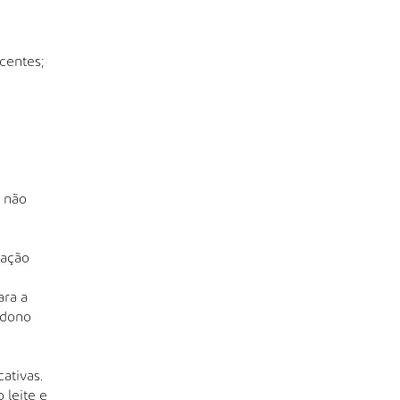
ocentes;
e não
ração
ara a
ndono
ativas.
leite e