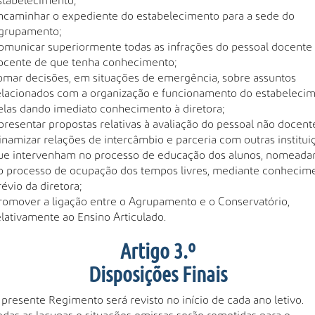
stabelecimento;
ncaminhar o expediente do estabelecimento para a sede do
grupamento;
omunicar superiormente todas as infrações do pessoal docente
ocente de que tenha conhecimento;
omar decisões, em situações de emergência, sobre assuntos
elacionados com a organização e funcionamento do estabelecim
elas dando imediato conhecimento à diretora;
presentar propostas relativas à avaliação do pessoal não docent
inamizar relações de intercâmbio e parceria com outras institui
ue intervenham no processo de educação dos alunos, nomead
o processo de ocupação dos tempos livres, mediante conhecim
révio da diretora;
romover a ligação entre o Agrupamento e o Conservatório,
elativamente ao Ensino Articulado.
Artigo 3.º
Disposições Finais
 presente Regimento será revisto no início de cada ano letivo.