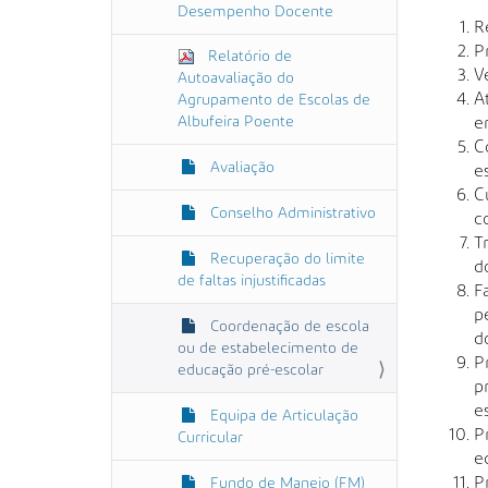
Desempenho Docente
R
P
Relatório de
V
Autoavaliação do
A
Agrupamento de Escolas de
Albufeira Poente
e
C
Avaliação
e
C
Conselho Administrativo
c
T
Recuperação do limite
d
de faltas injustificadas
F
p
Coordenação de escola
d
ou de estabelecimento de
P
educação pré-escolar
p
e
Equipa de Articulação
P
Curricular
e
P
Fundo de Maneio (FM)