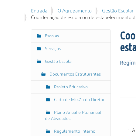
u
P
V
Entrada
O Agrupamento
Gestão Escolar
i
e
o
Coordenação de escola ou de estabelecimento d
s
s
c
a
q
ê
r
Coo
u
Escolas
N
e
i
est
s
a
s
Serviços
t
v
a
á
e
A
Gestão Escolar
Regim
a
g
v
q
Documentos Estruturantes
a
a
u
n
ç
i
Projeto Educativo
ç
ã
:
a
o
Carta de Missão do Diretor
d
a
Plano Anual e Plurianual
…
de Atividades
A
Regulamento Interno