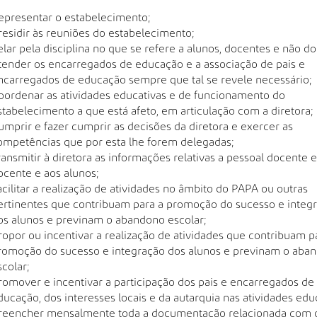
epresentar o estabelecimento;
residir às reuniões do estabelecimento;
elar pela disciplina no que se refere a alunos, docentes e não d
tender os encarregados de educação e a associação de pais e
ncarregados de educação sempre que tal se revele necessário;
oordenar as atividades educativas e de funcionamento do
stabelecimento a que está afeto, em articulação com a diretora;
umprir e fazer cumprir as decisões da diretora e exercer as
ompetências que por esta lhe forem delegadas;
ransmitir à diretora as informações relativas a pessoal docente 
ocente e aos alunos;
acilitar a realização de atividades no âmbito do PAPA ou outras
ertinentes que contribuam para a promoção do sucesso e integ
os alunos e previnam o abandono escolar;
ropor ou incentivar a realização de atividades que contribuam p
romoção do sucesso e integração dos alunos e previnam o aba
scolar;
romover e incentivar a participação dos pais e encarregados de
ducação, dos interesses locais e da autarquia nas atividades educ
reencher mensalmente toda a documentação relacionada com o 