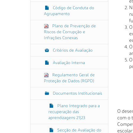
e
N
Código de Conduta do
Agrupamento
n
f
Plano de Prevenção de
O
Riscos de Corrupção e
e
Infrações Conexas
e
O
Critérios de Avaliação
a
O
Avaliação Interna
p
Regulamento Geral de
Proteção de Dados (RGPD)
Documentos Institucionais
Plano Integrado para a
O dese
recuperação das
com o t
aprendizagens 21|23
Compet
Secção de Avaliação do
escolar