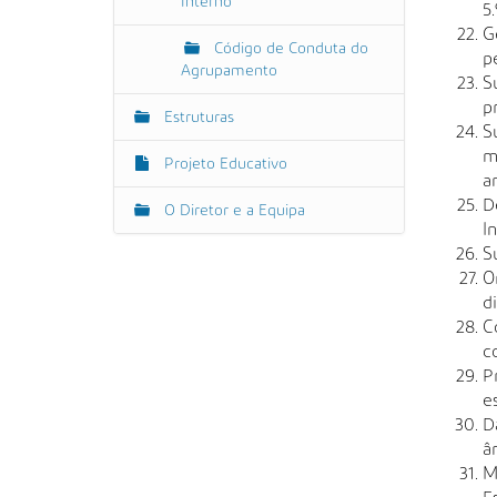
Interno
5
G
Código de Conduta do
p
Agrupamento
S
p
Estruturas
S
m
Projeto Educativo
a
D
O Diretor e a Equipa
In
S
O
di
C
c
P
e
D
â
M