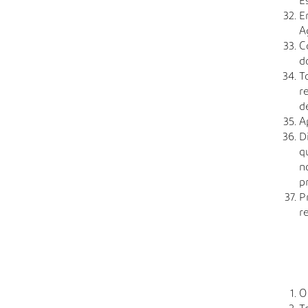
E
E
A
C
d
T
r
d
A
D
q
n
p
P
r
O