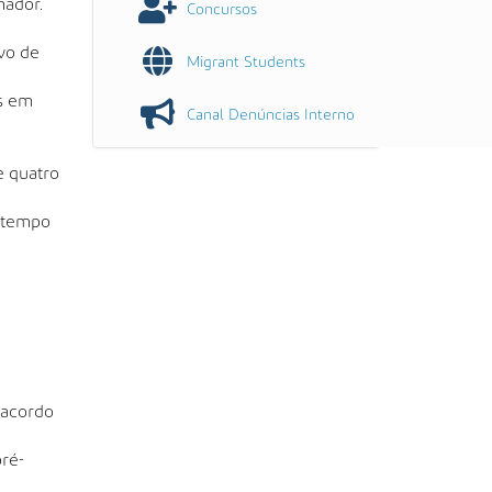
nador.
Concursos
vo de
Migrant Students
es em
Canal Denúncias Interno
 quatro
 tempo
 acordo
ré-