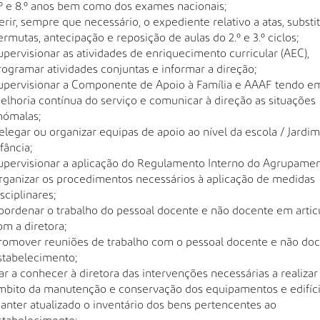
.º e 8.º anos bem como dos exames nacionais;
erir, sempre que necessário, o expediente relativo a atas, substi
ermutas, antecipação e reposição de aulas do 2.º e 3.º ciclos;
upervisionar as atividades de enriquecimento curricular (AEC),
rogramar atividades conjuntas e informar a direção;
upervisionar a Componente de Apoio à Família e AAAF tendo em
elhoria contínua do serviço e comunicar à direção as situações
nómalas;
elegar ou organizar equipas de apoio ao nível da escola / Jardim
fância;
upervisionar a aplicação do Regulamento Interno do Agrupamen
rganizar os procedimentos necessários à aplicação de medidas
sciplinares;
oordenar o trabalho do pessoal docente e não docente em artic
om a diretora;
romover reuniões de trabalho com o pessoal docente e não do
stabelecimento;
ar a conhecer à diretora das intervenções necessárias a realizar
mbito da manutenção e conservação dos equipamentos e edifíci
anter atualizado o inventário dos bens pertencentes ao