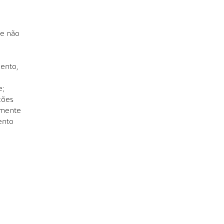
 e não
ento,
e;
ções
amente
ento