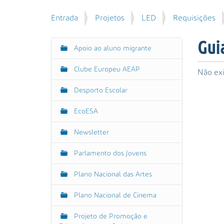
u
P
V
Entrada
Projetos
LED
Requisições
i
e
o
s
s
c
a
Gui
q
Apoio ao aluno migrante
N
ê
r
u
e
a
i
Clube Europeu AEAP
s
Não exi
v
s
t
e
a
Desporto Escolar
á
g
A
a
EcoESA
v
a
q
a
ç
u
Newsletter
n
ã
i
ç
:
o
Parlamento dos Jovens
a
d
Plano Nacional das Artes
a
…
Plano Nacional de Cinema
Projeto de Promoção e