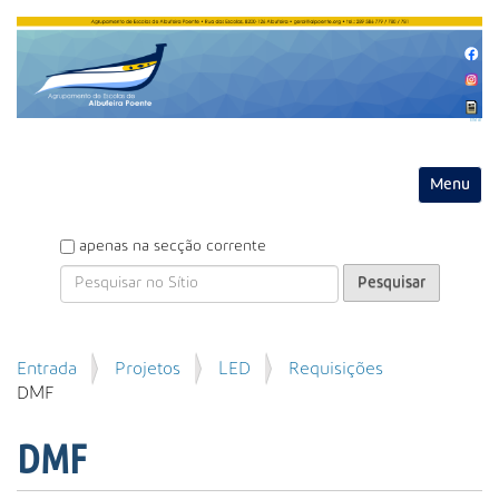
Entrar
Toggle na
P
apenas na secção corrente
e
s
q
u
P
Entrada
Projetos
LED
Requisições
i
e
DMF
s
s
a
q
r
DMF
u
i