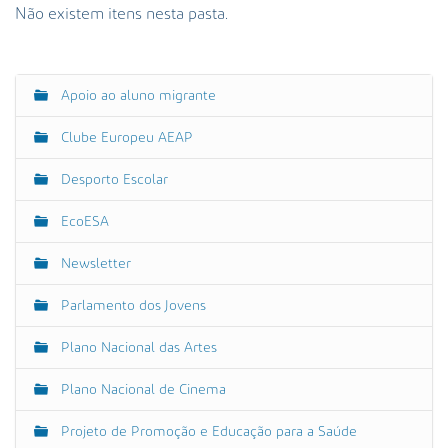
s
Não existem itens nesta pasta.
a
A
v
a
Apoio ao aluno migrante
N
n
a
ç
Clube Europeu AEAP
v
a
e
Desporto Escolar
d
g
a
EcoESA
a
…
ç
Newsletter
ã
o
Parlamento dos Jovens
Plano Nacional das Artes
Plano Nacional de Cinema
Projeto de Promoção e Educação para a Saúde