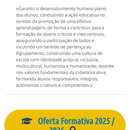
s
a
«Garantir o desenvolvimento humano pleno
A
dos alunos, conduzindo a ação educativa no
v
sentido da promoção de uma efetiva
a
aprendizagem, de forma a contribuir para a
n
formação de jovens críticos e interventivos,
ç
assegurando a participação de todos e
a
incutindo um sentido de pertença ao
d
Agrupamento, construindo uma cultura de
a
escola com identidade própria, inclusiva,
…
multicultural, humanista e humanizante, assente
nos valores fundamentais da cidadania ativa,
formando alunos responsáveis, íntegros,
autónomos criativos e competentes.»
Oferta Formativa 2025 /