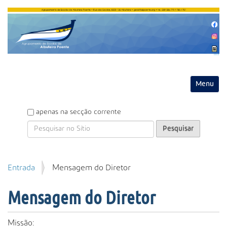
Entrar
Toggle na
P
apenas na secção corrente
e
s
q
u
P
Entrada
Mensagem do Diretor
i
e
s
s
a
Mensagem do Diretor
q
r
u
i
Missão: