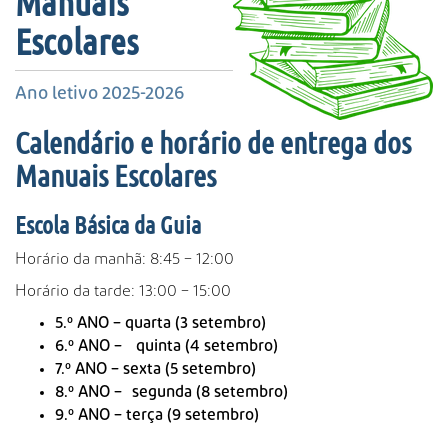
Manuais
s
a
Escolares
A
v
Ano letivo 2025-2026
a
n
Calendário e horário de entrega dos
ç
a
Manuais Escolares
d
a
Escola Básica da Guia
…
Horário da manhã: 8:45 – 12:00
Horário da tarde: 13:00 – 15:00
5.º ANO – quarta (3 setembro)
6.º ANO – quinta (4 setembro)
7.º ANO – sexta (5 setembro)
8.º ANO –
segunda (8 setembro)
9.º ANO – terça (9 setembro)