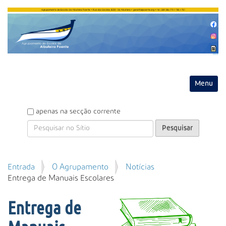
Entrar
Toggle na
P
apenas na secção corrente
e
s
q
u
P
Entrada
O Agrupamento
Notícias
i
e
Entrega de Manuais Escolares
s
s
a
q
r
Entrega de
u
i