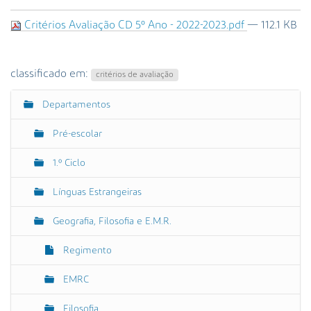
s
a
Critérios Avaliação CD 5º Ano - 2022-2023.pdf
— 112.1 KB
A
v
a
classificado em:
critérios de avaliação
n
ç
Departamentos
N
a
a
d
Pré-escolar
a
v
…
e
1.º Ciclo
g
Línguas Estrangeiras
a
ç
Geografia, Filosofia e E.M.R.
ã
o
Regimento
EMRC
Filosofia