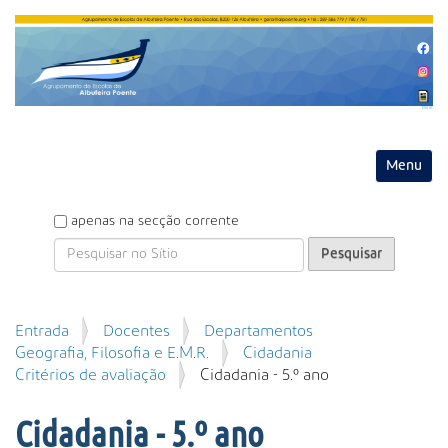
Entrar
Toggle na
P
apenas na secção corrente
e
s
q
u
P
Entrada
Docentes
Departamentos
i
e
Geografia, Filosofia e E.M.R.
Cidadania
s
s
Critérios de avaliação
Cidadania - 5.º ano
a
q
r
u
Cidadania - 5.º ano
i