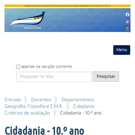
Entrar
Toggle na
P
apenas na secção corrente
e
s
q
u
P
Entrada
Docentes
Departamentos
i
e
Geografia, Filosofia e E.M.R.
Cidadania
s
s
Critérios de avaliação
Cidadania - 10.º ano
a
q
r
u
Cidadania - 10.º ano
i