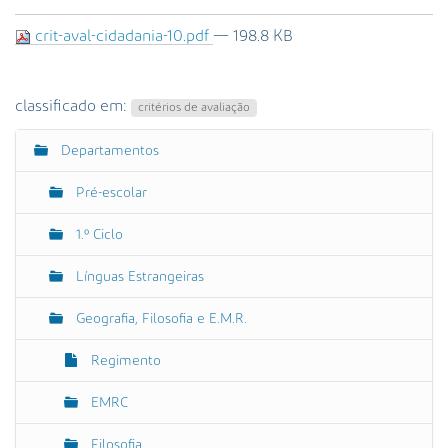
s
a
crit-aval-cidadania-10.pdf
— 198.8 KB
A
v
a
classificado em:
critérios de avaliação
n
ç
Departamentos
N
a
a
d
Pré-escolar
a
v
…
e
1.º Ciclo
g
Línguas Estrangeiras
a
ç
Geografia, Filosofia e E.M.R.
ã
o
Regimento
EMRC
Filosofia