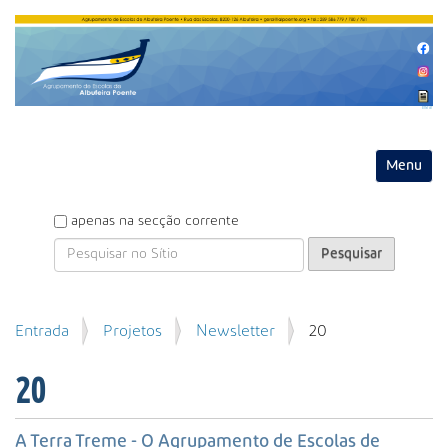
Entrar
Toggle na
P
apenas na secção corrente
e
s
q
u
P
Entrada
Projetos
Newsletter
20
i
e
s
s
a
20
q
r
u
i
A Terra Treme - O Agrupamento de Escolas de