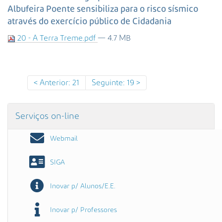
s
Albufeira Poente sensibiliza para o risco sísmico
a
através do exercício público de Cidadania
A
v
20 - A Terra Treme.pdf
— 4.7 MB
a
n
ç
a
Anterior: 21
Seguinte: 19
d
a
…
Serviços on-line
Webmail
SIGA
Inovar p/ Alunos/E.E.
Inovar p/ Professores