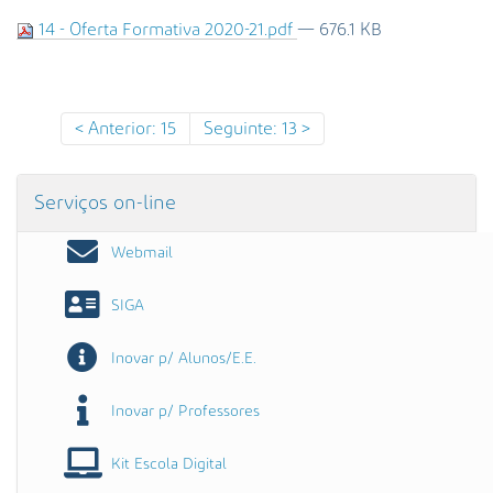
s
14 - Oferta Formativa 2020-21.pdf
— 676.1 KB
a
A
v
a
n
Anterior: 15
Seguinte: 13
ç
a
d
Serviços on-line
a
…
Webmail
SIGA
Inovar p/ Alunos/E.E.
Inovar p/ Professores
Kit Escola Digital