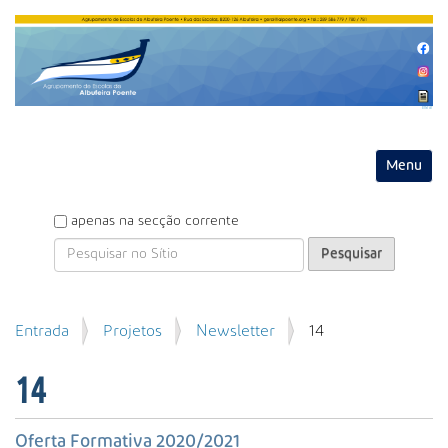
Entrar
Toggle na
P
apenas na secção corrente
e
s
q
u
P
Entrada
Projetos
Newsletter
14
i
e
s
s
a
14
q
r
u
i
Oferta Formativa 2020/2021