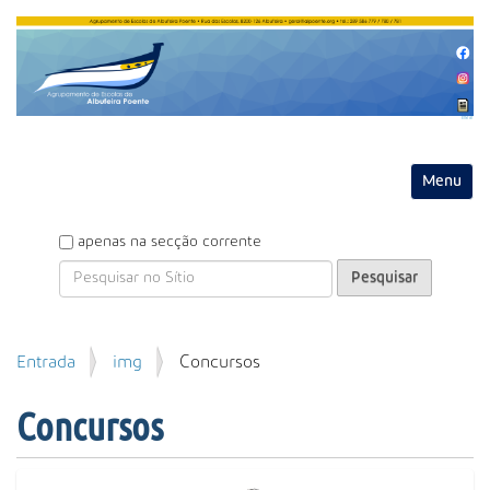
Entrar
Toggle na
P
apenas na secção corrente
e
s
q
u
P
Entrada
img
Concursos
i
e
s
s
a
Concursos
q
r
u
i