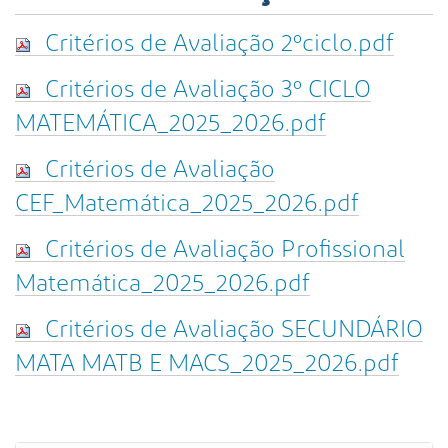
s
a
Critérios de Avaliação 2ºciclo.pdf
A
v
Critérios de Avaliação 3º CICLO
a
n
MATEMÁTICA_2025_2026.pdf
ç
a
Critérios de Avaliação
d
CEF_Matemática_2025_2026.pdf
a
…
Critérios de Avaliação Profissional
Matemática_2025_2026.pdf
Critérios de Avaliação SECUNDÁRIO
MATA MATB E MACS_2025_2026.pdf