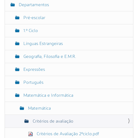
Departamentos
N
a
Pré-escolar
v
e
1.º Ciclo
g
Línguas Estrangeiras
a
ç
Geografia, Filosofia e E.M.R.
ã
o
Expressões
Português
Matemática e Informática
Matemática
Critérios de avaliação
Critérios de Avaliação 2ºciclo.pdf