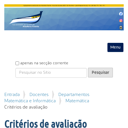
Entrar
Toggle na
P
apenas na secção corrente
e
s
q
u
P
Entrada
Docentes
Departamentos
i
e
Matemática e Informática
Matemática
s
s
Critérios de avaliação
a
q
r
u
Critérios de avaliação
i