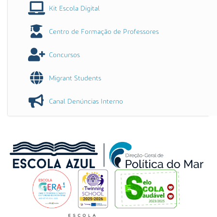
Kit Escola Digital
Centro de Formação de Professores
Concursos
Migrant Students
Canal Denúncias Interno