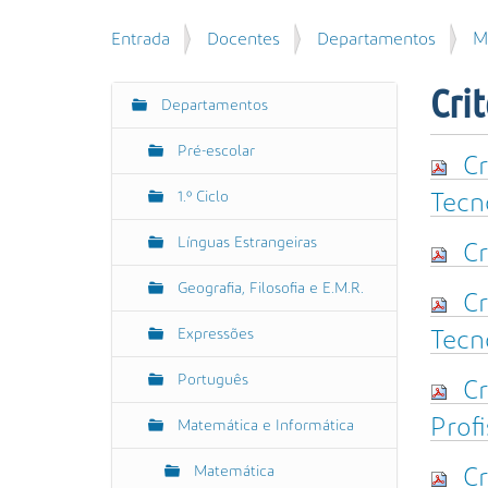
u
P
V
Entrada
Docentes
Departamentos
M
i
e
o
s
s
c
a
Crit
q
Departamentos
N
ê
r
u
e
a
i
Pré-escolar
s
Cr
v
s
t
e
a
1.º Ciclo
Tecn
á
g
A
a
Línguas Estrangeiras
v
a
Cr
q
a
ç
u
Geografia, Filosofia e E.M.R.
n
ã
Cr
i
ç
:
o
Expressões
Tecn
a
d
Português
Cr
a
…
Prof
Matemática e Informática
Matemática
Cr