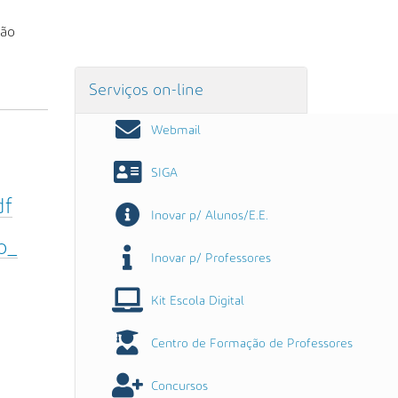
ção
Serviços on-line
Webmail
SIGA
df
Inovar p/ Alunos/E.E.
o_
Inovar p/ Professores
Kit Escola Digital
Centro de Formação de Professores
Concursos