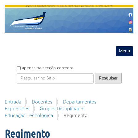
Entrar
Toggle na
P
apenas na secção corrente
e
s
q
u
P
Entrada
Docentes
Departamentos
i
e
Expressões
Grupos Disciplinares
s
s
Educação Tecnológica
Regimento
a
q
r
u
Regimento
i