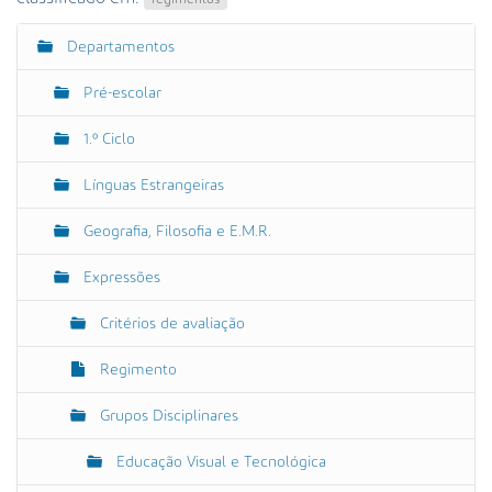
Departamentos
N
a
Pré-escolar
v
e
1.º Ciclo
g
Línguas Estrangeiras
a
ç
Geografia, Filosofia e E.M.R.
ã
o
Expressões
Critérios de avaliação
Regimento
Grupos Disciplinares
Educação Visual e Tecnológica