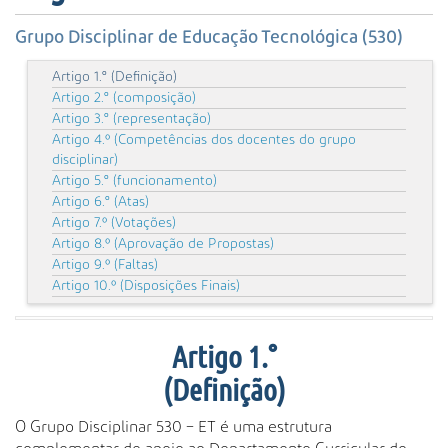
s
a
Grupo Disciplinar de Educação Tecnológica (530)
A
v
Artigo 1.° (Definição)
a
Artigo 2.° (composição)
n
Artigo 3.° (representação)
ç
Artigo 4.º (Competências dos docentes do grupo
a
disciplinar)
d
Artigo 5.° (funcionamento)
Artigo 6.° (Atas)
a
Artigo 7.º (Votações)
…
Artigo 8.º (Aprovação de Propostas)
Artigo 9.º (Faltas)
Artigo 10.º (Disposições Finais)
Artigo 1.°
(Definição)
O Grupo Disciplinar 530 – ET é uma estrutura